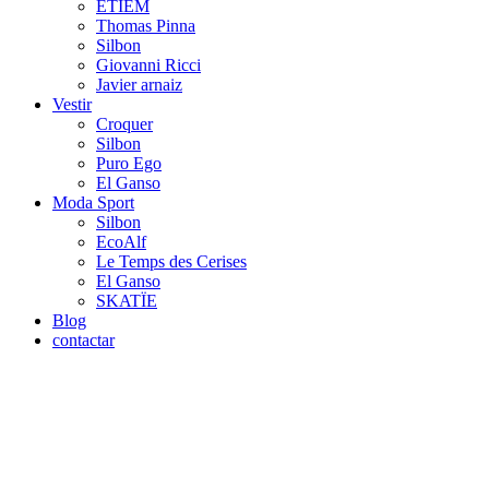
ETIEM
Thomas Pinna
Silbon
Giovanni Ricci
Javier arnaiz
Vestir
Croquer
Silbon
Puro Ego
El Ganso
Moda Sport
Silbon
EcoAlf
Le Temps des Cerises
El Ganso
SKATÏE
Blog
contactar