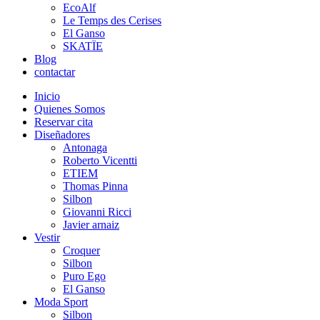
EcoAlf
Le Temps des Cerises
El Ganso
SKATÏE
Blog
contactar
Inicio
Quienes Somos
Reservar cita
Diseñadores
Antonaga
Roberto Vicentti
ETIEM
Thomas Pinna
Silbon
Giovanni Ricci
Javier arnaiz
Vestir
Croquer
Silbon
Puro Ego
El Ganso
Moda Sport
Silbon