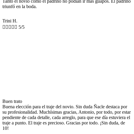
Tanto el novio como el padrino no podían ir más guapos. El padrino
triunfó en la boda.
Trini H.





5/5
Buen trato
Buena elección para el traje del novio. Sin duda Ñacle destaca por
su profesionalidad. Muchísimas gracias, Antonio, por todo, por estar
pendiente de cada detalle, cada arreglo, para que ese día estuviera el
traje a punto. El traje es precioso. Gracias por todo. ¡Sin duda, de
10!