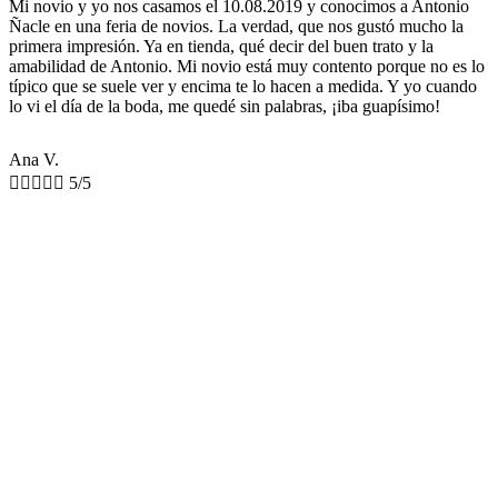
Mi novio y yo nos casamos el 10.08.2019 y conocimos a Antonio
Ñacle en una feria de novios. La verdad, que nos gustó mucho la
primera impresión. Ya en tienda, qué decir del buen trato y la
amabilidad de Antonio. Mi novio está muy contento porque no es lo
típico que se suele ver y encima te lo hacen a medida. Y yo cuando
lo vi el día de la boda, me quedé sin palabras, ¡iba guapísimo!
Ana V.





5/5