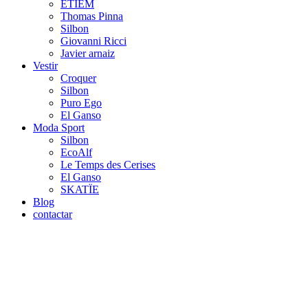
ETIEM
Thomas Pinna
Silbon
Giovanni Ricci
Javier arnaiz
Vestir
Croquer
Silbon
Puro Ego
El Ganso
Moda Sport
Silbon
EcoAlf
Le Temps des Cerises
El Ganso
SKATÏE
Blog
contactar